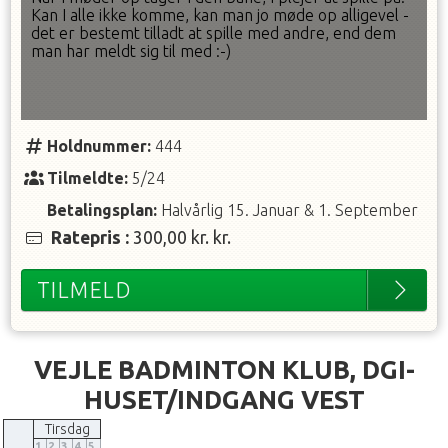
Kan I alle ikke komme, kan man jo møde op alligevel -
det er bestemt tilladt at spille med andre, end dem
man har meldt sig til med :-)
Holdnummer:
444
Tilmeldte:
5/24
Betalingsplan:
Halvårlig
15. Januar
&
1. September
Ratepris
:
300,00 kr.
kr.
TILMELD
VEJLE BADMINTON KLUB, DGI-
HUSET/INDGANG VEST
Tirsdag
1
2
3
4
5