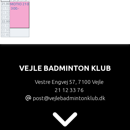
21.00
MOTIO 210
300.-
21.15
21.30
21.45
22.00
22.15
22.30
22.45
VEJLE BADMINTON KLUB
Vestre Engvej 57
,
7100 Vejle
21 12 33 76
post@vejlebadmintonklub.dk