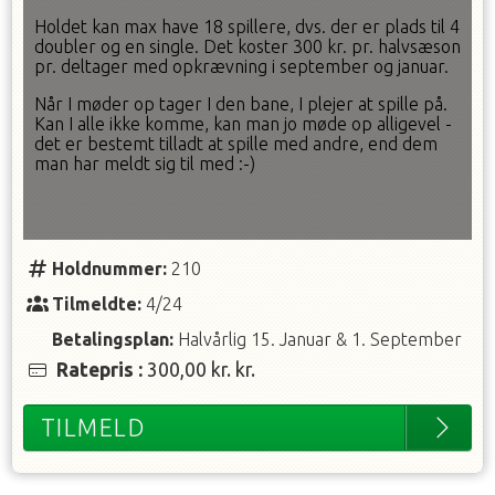
Holdet kan max have 18 spillere, dvs. der er plads til 4
doubler og en single. Det koster 300 kr. pr. halvsæson
pr. deltager med opkrævning i september og januar.
Når I møder op tager I den bane, I plejer at spille på.
Kan I alle ikke komme, kan man jo møde op alligevel -
det er bestemt tilladt at spille med andre, end dem
man har meldt sig til med :-)
Holdnummer:
210
Tilmeldte:
4/24
Betalingsplan:
Halvårlig
15. Januar
&
1. September
Ratepris
:
300,00 kr.
kr.
TILMELD