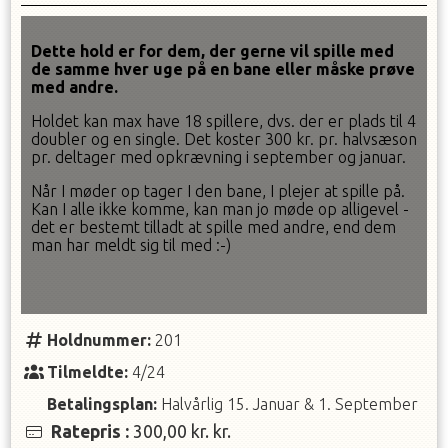
Dette hold er for dem, der gerne vil spille med
de samme hver uge på en bane eller måske prøve
med andre.
Holdet kan max have 18 spillere, dvs. der er plads til 4
doubler og en single. Det koster 300 kr. pr. halvsæson
pr. deltager med opkrævning i september og januar.
Når I møder op tager I den bane, I plejer at spille på.
Kan I alle ikke komme, kan man jo møde op alligevel -
det er bestemt tilladt at spille med andre, end dem
man har meldt sig til med :-)
Holdnummer:
201
Tilmeldte:
4/24
Betalingsplan:
Halvårlig
15. Januar
&
1. September
Ratepris
:
300,00 kr.
kr.