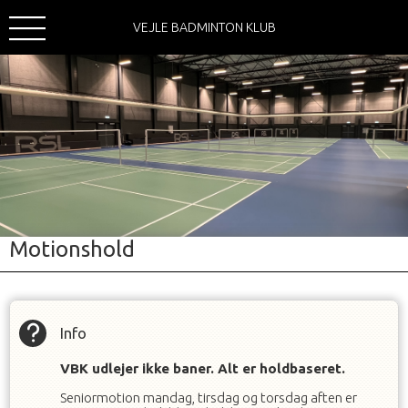
VEJLE BADMINTON KLUB
Motionshold
Info
VBK udlejer ikke baner. Alt er holdbaseret.
Seniormotion mandag, tirsdag og torsdag aften er