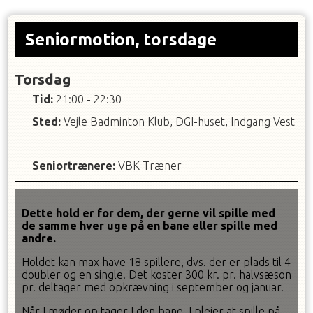
Seniormotion, torsdage
Torsdag
Tid:
21:00 - 22:30
Sted:
Vejle Badminton Klub, DGI-huset, Indgang Vest
Seniortrænere
:
VBK Træner
Dette hold er for dem, der gerne vil spille med
de samme hver uge på en bane eller spille med
andre.
Holdet kan max have 18 spillere, dvs. der er plads til 4
doubler og en single. Det koster 300 kr. pr. halvsæson
pr. deltager med opkrævning i september og januar.
Når I møder op tager I den bane, I plejer at spille på.