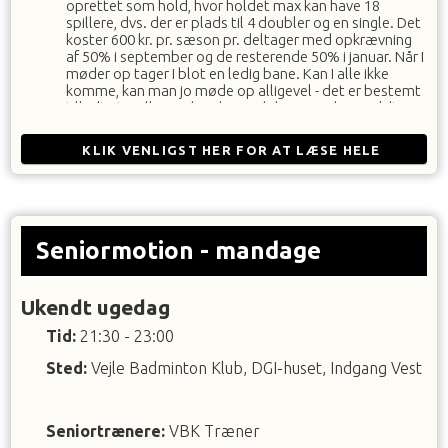
oprettet som hold, hvor holdet max kan have 18
spillere, dvs. der er plads til 4 doubler og en single. Det
koster 600 kr. pr. sæson pr. deltager med opkrævning
af 50% i september og de resterende 50% i januar. Når I
møder op tager I blot en ledig bane. Kan I alle ikke
komme, kan man jo møde op alligevel - det er bestemt
tilladt at spille med andre, end dem man har meldt sig
til med :-)
Der er plads til 5 på hver bane.
KLIK VENLIGST HER FOR AT LÆSE HELE
Kontakt VBK hvis det driller eller du mangler en bane -
på
ungdom@vejlebadmintonklub.dk
BESKRIVELSEN
Seniormotion - mandage
Ukendt ugedag
Tid:
21:30 - 23:00
Sted:
Vejle Badminton Klub, DGI-huset, Indgang Vest
Seniortrænere
:
VBK Træner