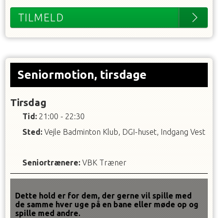
TILMELD
Seniormotion, tirsdage
Tirsdag
Tid:
21:00 - 22:30
Sted:
Vejle Badminton Klub, DGI-huset, Indgang Vest
Seniortrænere
:
VBK Træner
Dette hold er for dem, der gerne vil spille med
de samme hver uge på en bane eller møde op og
spille med andre.