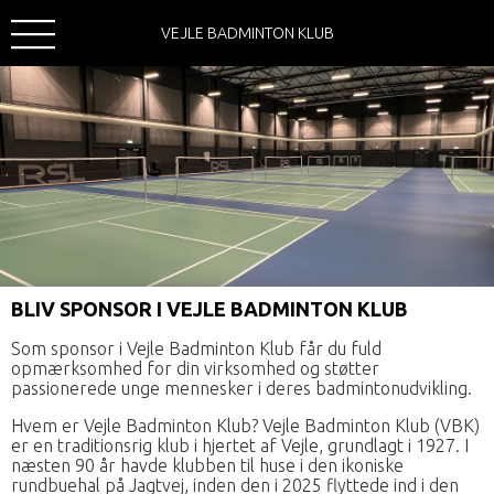
VEJLE BADMINTON KLUB
BLIV SPONSOR I VEJLE BADMINTON KLUB
Som sponsor i Vejle Badminton Klub får du fuld
opmærksomhed for din virksomhed og støtter
passionerede unge mennesker i deres badmintonudvikling.
Hvem er Vejle Badminton Klub? Vejle Badminton Klub (VBK)
er en traditionsrig klub i hjertet af Vejle, grundlagt i 1927. I
næsten 90 år havde klubben til huse i den ikoniske
rundbuehal på Jagtvej, inden den i 2025 flyttede ind i den