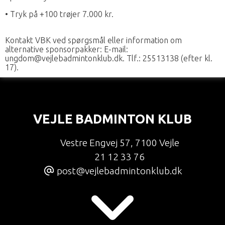
• Tryk på +100 trøjer 7.000 kr.
Kontakt VBK ved spørgsmål eller information om
alternative sponsorpakker: E-mail:
ungdom@vejlebadmintonklub.dk. Tlf.: 25513138 (efter kl.
17).
VEJLE BADMINTON KLUB
Vestre Engvej 57
,
7100 Vejle
21 12 33 76
post@vejlebadmintonklub.dk