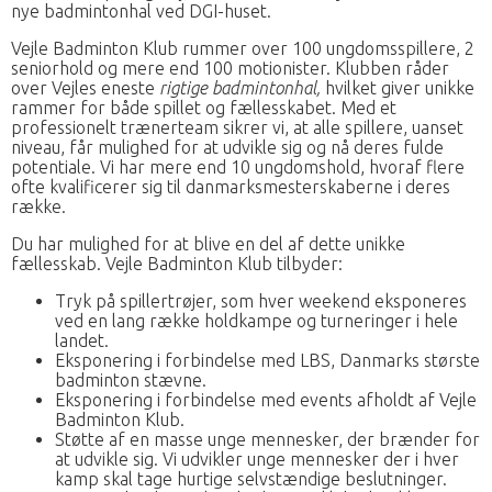
nye badmintonhal ved DGI-huset.
Vejle Badminton Klub rummer over 100 ungdomsspillere, 2
seniorhold og mere end 100 motionister. Klubben råder
over Vejles eneste
rigtige badmintonhal,
hvilket giver unikke
rammer for både spillet og fællesskabet. Med et
professionelt trænerteam sikrer vi, at alle spillere, uanset
niveau, får mulighed for at udvikle sig og nå deres fulde
potentiale. Vi har mere end 10 ungdomshold, hvoraf flere
ofte kvalificerer sig til danmarksmesterskaberne i deres
række.
Du har mulighed for at blive en del af dette unikke
fællesskab. Vejle Badminton Klub tilbyder:
Tryk på spillertrøjer, som hver weekend eksponeres
ved en lang række holdkampe og turneringer i hele
landet.
Eksponering i forbindelse med LBS, Danmarks største
badminton stævne.
Eksponering i forbindelse med events afholdt af Vejle
Badminton Klub.
Støtte af en masse unge mennesker, der brænder for
at udvikle sig. Vi udvikler unge mennesker der i hver
kamp skal tage hurtige selvstændige beslutninger.