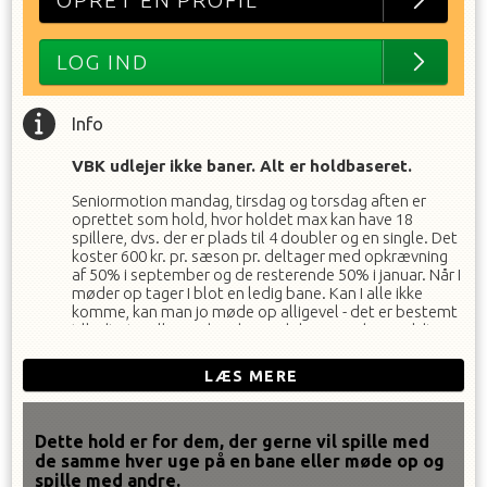
OPRET EN PROFIL
LOG IND
Info
VBK udlejer ikke baner. Alt er holdbaseret.
Seniormotion mandag, tirsdag og torsdag aften er
oprettet som hold, hvor holdet max kan have 18
spillere, dvs. der er plads til 4 doubler og en single. Det
koster 600 kr. pr. sæson pr. deltager med opkrævning
af 50% i september og de resterende 50% i januar. Når I
møder op tager I blot en ledig bane. Kan I alle ikke
komme, kan man jo møde op alligevel - det er bestemt
tilladt at spille med andre, end dem man har meldt sig
til med :-)
Der er plads til 5 på hver bane.
LÆS MERE
Kontakt VBK hvis det driller eller du mangler en bane -
på
ungdom@vejlebadmintonklub.dk
Dette hold er for dem, der gerne vil spille med
de samme hver uge på en bane eller møde op og
spille med andre.