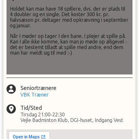
Holdet kan max have 18 spillere, dvs. der er plads til
4 doubler og en single. Det koster 300 kr. pr.
halvsæson pr. deltager med opkrævning i september
og januar.
Når I møder op tager I den bane, I plejer at spille på.
Kan I alle ikke komme, kan man jo møde op alligevel -
det er bestemt tilladt at spille med andre, end dem
man har meldt sig til med :-)
Seniortrænere
VBK Træner
Tid/Sted
Tirsdag
21:00-22:30
Vejle Badminton Klub, DGI-huset, Indgang Vest