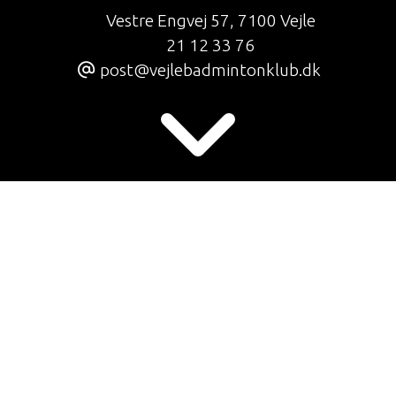
Vestre Engvej 57
,
7100 Vejle
21 12 33 76
post@vejlebadmintonklub.dk