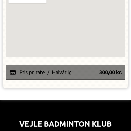
Pris pr. rate
/
Halvårlig
300,00
kr.
VEJLE BADMINTON KLUB