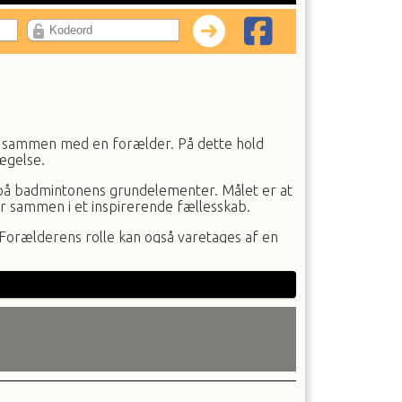
n – sammen med en forælder. På dette hold
ægelse.
på badmintonens grundelementer. Målet er at
r sammen i et inspirerende fællesskab.
. Forælderens rolle kan også varetages af en
il de har lært at træne og udviklet de
et for dig. Vi har ketchere og bolde til alle.