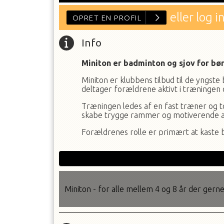
eller log i
Info
Miniton er badminton og sjov for børn 
Miniton er klubbens tilbud til de yngst
deltager forældrene aktivt i træningen
Træningen ledes af en fast træner og 
skabe trygge rammer og motiverende akt
OPRET EN PROFIL
Forældrenes rolle er primært at kaste b
ældre søskende eller bedsteforælder.
Alderen er blot vejledende. Overordnet a
grundlæggende tekniske færdigheder.
De første to miniton-gange er helt grati
Miniton - for alle mellem 4 og 8 år der gerne v
Gode indendørssko er dog nødvendige.