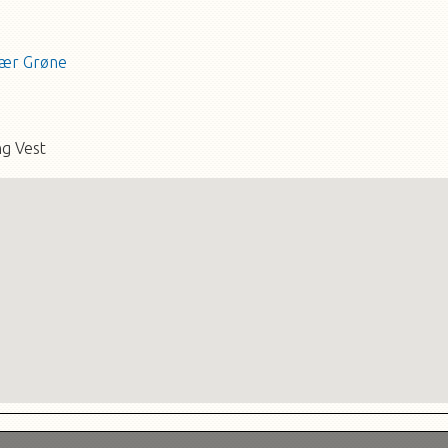
jær Grøne
ng Vest