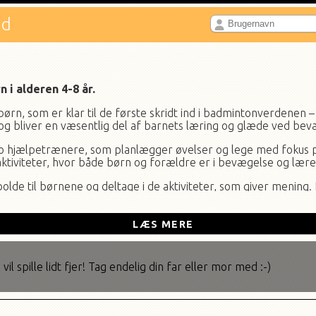
nd
i alderen 4-8 år.
e børn, som er klar til de første skridt ind i badmintonverdene
 og bliver en væsentlig del af barnets læring og glæde ved bev
to hjælpetrænere, som planlægger øvelser og lege med fokus 
iviteter, hvor både børn og forældre er i bevægelse og lære
olde til børnene og deltage i de aktiviteter, som giver mening
nbefales det, at børnene deltager i Miniton i 1-2 sæsoner, indt
LÆS MERE
s i Vejle Badminton Klub. Så kan du prøve, om miniton også er nog
il spille lidt fjer! Tag endelig din far eller mor med :-)